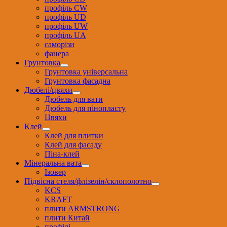
профіль CW
профіль UD
профіль UW
профіль UА
саморізи
фанера
Грунтовка
Грунтовка універсальна
Грунтовка фасадна
Дюбелі/цвяхи
Дюбель для вати
Дюбель для пінопласту
Цвяхи
Клей
Клей для плитки
Клей для фасаду
Піна-клей
Мінеральна вата
Ізовер
Підвісна стеля/флізелін/склополотно
KCS
KRAFT
плити ARMSTRONG
плити Китай
профілі