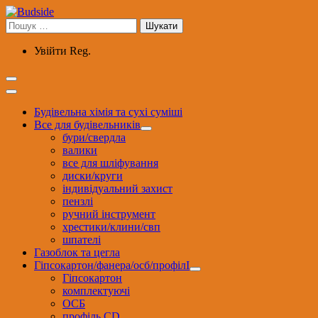
Перейти
до
Пошук:
вмісту
Увійти
Reg.
Будівельна хімія та сухі суміші
Все для будівельників
бури/свердла
валики
все для шліфування
диски/круги
індивідуальний захист
пензлі
ручний інструмент
хрестики/клини/свп
шпателі
Газоблок та цегла
Гіпсокартон/фанера/осб/профілІ
Гіпсокартон
комплектуючі
ОСБ
профіль CD