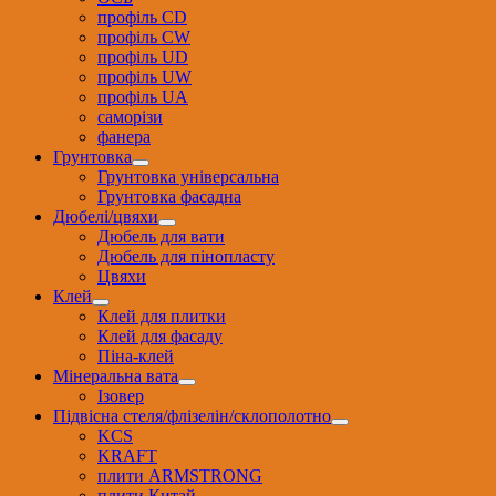
профіль CD
профіль CW
профіль UD
профіль UW
профіль UА
саморізи
фанера
Грунтовка
Грунтовка універсальна
Грунтовка фасадна
Дюбелі/цвяхи
Дюбель для вати
Дюбель для пінопласту
Цвяхи
Клей
Клей для плитки
Клей для фасаду
Піна-клей
Мінеральна вата
Ізовер
Підвісна стеля/флізелін/склополотно
KCS
KRAFT
плити ARMSTRONG
плити Китай