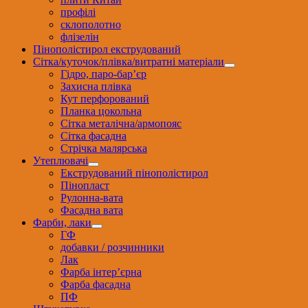
профілі
склополотно
флізелін
Пінополістирол екструдований
Сітка/куточок/плівка/витратні матеріали
Гідро, паро-бар’єр
Захисна плівка
Кут перфорований
Планка цокольна
Сітка металічна/армопояс
Сітка фасадна
Стрічка малярська
Утеплювачі
Екструдований пінополістирол
Пінопласт
Рулонна-вата
Фасадна вата
Фарби, лаки
ГФ
добавки / розчинники
Лак
Фарба інтер’єрна
Фарба фасадна
ПФ