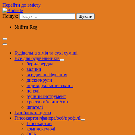
Перейти до вмісту
Пошук:
Увійти
Reg.
Будівельна хімія та сухі суміші
Все для будівельників
бури/свердла
валики
все для шліфування
диски/круги
індивідуальний захист
пензлі
ручний інструмент
хрестики/клини/свп
шпателі
Газоблок та цегла
Гіпсокартон/фанера/осб/профілІ
Гіпсокартон
комплектуючі
ОСБ