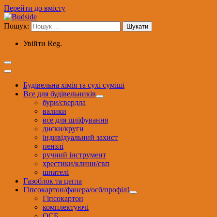
Перейти до вмісту
Пошук:
Увійти
Reg.
Будівельна хімія та сухі суміші
Все для будівельників
бури/свердла
валики
все для шліфування
диски/круги
індивідуальний захист
пензлі
ручний інструмент
хрестики/клини/свп
шпателі
Газоблок та цегла
Гіпсокартон/фанера/осб/профілІ
Гіпсокартон
комплектуючі
ОСБ