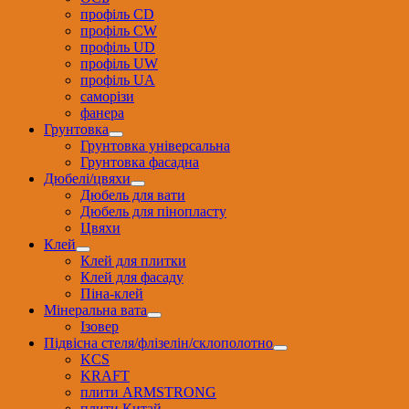
профіль CD
профіль CW
профіль UD
профіль UW
профіль UА
саморізи
фанера
Грунтовка
Грунтовка універсальна
Грунтовка фасадна
Дюбелі/цвяхи
Дюбель для вати
Дюбель для пінопласту
Цвяхи
Клей
Клей для плитки
Клей для фасаду
Піна-клей
Мінеральна вата
Ізовер
Підвісна стеля/флізелін/склополотно
KCS
KRAFT
плити ARMSTRONG
плити Китай