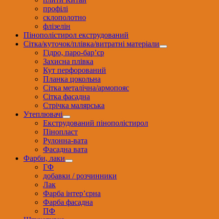
профілі
склополотно
флізелін
Пінополістирол екструдований
Сітка/куточок/плівка/витратні матеріали
Гідро, паро-бар’єр
Захисна плівка
Кут перфорований
Планка цокольна
Сітка металічна/армопояс
Сітка фасадна
Стрічка малярська
Утеплювачі
Екструдований пінополістирол
Пінопласт
Рулонна-вата
Фасадна вата
Фарби, лаки
ГФ
добавки / розчинники
Лак
Фарба інтер’єрна
Фарба фасадна
ПФ