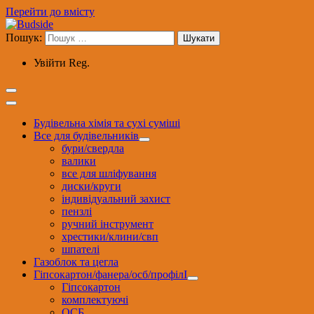
Перейти до вмісту
Пошук:
Увійти
Reg.
Будівельна хімія та сухі суміші
Все для будівельників
бури/свердла
валики
все для шліфування
диски/круги
індивідуальний захист
пензлі
ручний інструмент
хрестики/клини/свп
шпателі
Газоблок та цегла
Гіпсокартон/фанера/осб/профілІ
Гіпсокартон
комплектуючі
ОСБ