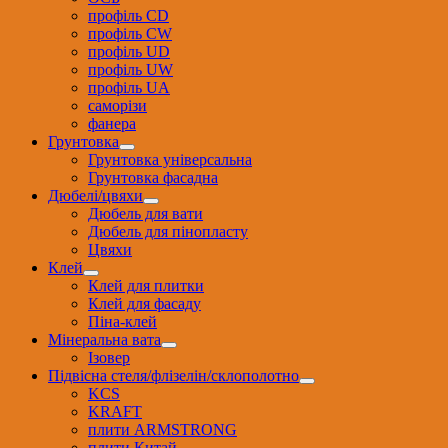
профіль CD
профіль CW
профіль UD
профіль UW
профіль UА
саморізи
фанера
Грунтовка
Грунтовка універсальна
Грунтовка фасадна
Дюбелі/цвяхи
Дюбель для вати
Дюбель для пінопласту
Цвяхи
Клей
Клей для плитки
Клей для фасаду
Піна-клей
Мінеральна вата
Ізовер
Підвісна стеля/флізелін/склополотно
KCS
KRAFT
плити ARMSTRONG
плити Китай