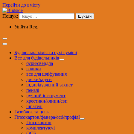
Перейти до вмісту
Пошук:
Увійти
Reg.
Будівельна хімія та сухі суміші
Все для будівельників
бури/свердла
валики
все для шліфування
диски/круги
індивідуальний захист
пензлі
ручний інструмент
хрестики/клини/свп
шпателі
Газоблок та цегла
Гіпсокартон/фанера/осб/профілІ
Гіпсокартон
комплектуючі
ОСБ