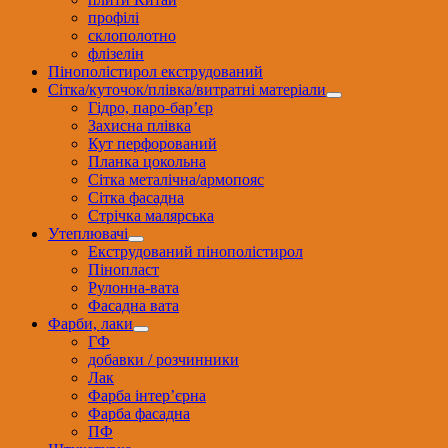
профілі
склополотно
флізелін
Пінополістирол екструдований
Сітка/куточок/плівка/витратні матеріали
Гідро, паро-бар’єр
Захисна плівка
Кут перфорований
Планка цокольна
Сітка металічна/армопояс
Сітка фасадна
Стрічка малярська
Утеплювачі
Екструдований пінополістирол
Пінопласт
Рулонна-вата
Фасадна вата
Фарби, лаки
ГФ
добавки / розчинники
Лак
Фарба інтер’єрна
Фарба фасадна
ПФ