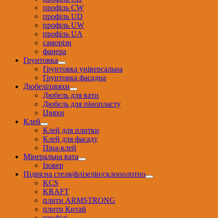
профіль CW
профіль UD
профіль UW
профіль UА
саморізи
фанера
Грунтовка
Грунтовка універсальна
Грунтовка фасадна
Дюбелі/цвяхи
Дюбель для вати
Дюбель для пінопласту
Цвяхи
Клей
Клей для плитки
Клей для фасаду
Піна-клей
Мінеральна вата
Ізовер
Підвісна стеля/флізелін/склополотно
KCS
KRAFT
плити ARMSTRONG
плити Китай
профілі