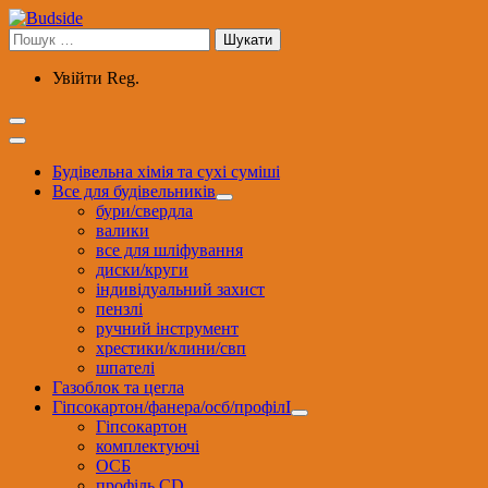
Перейти
до
Пошук:
вмісту
Увійти
Reg.
Будівельна хімія та сухі суміші
Все для будівельників
бури/свердла
валики
все для шліфування
диски/круги
індивідуальний захист
пензлі
ручний інструмент
хрестики/клини/свп
шпателі
Газоблок та цегла
Гіпсокартон/фанера/осб/профілІ
Гіпсокартон
комплектуючі
ОСБ
профіль CD