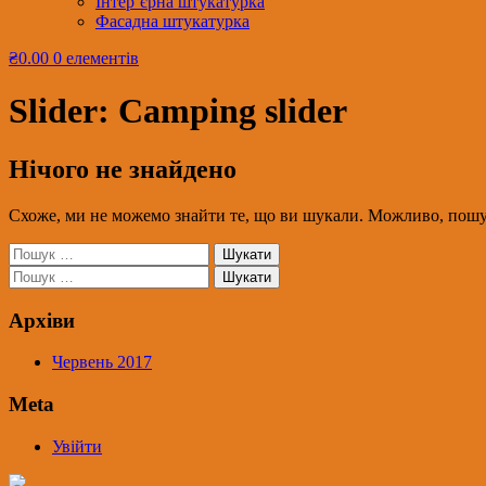
Інтер’єрна штукатурка
Фасадна штукатурка
₴0.00
0 елементів
Slider:
Camping slider
Нічого не знайдено
Схоже, ми не можемо знайти те, що ви шукали. Можливо, пош
Пошук:
Пошук:
Архіви
Червень 2017
Meta
Увійти