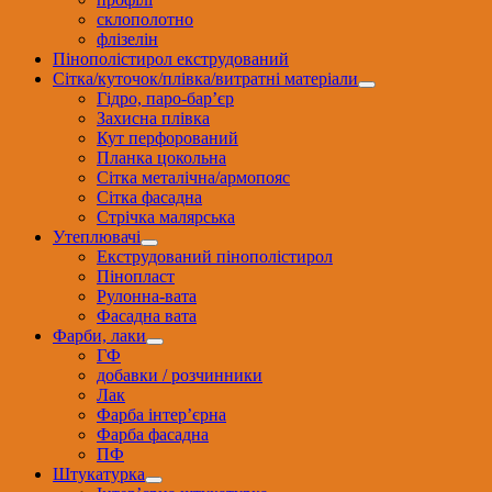
склополотно
флізелін
Пінополістирол екструдований
Сітка/куточок/плівка/витратні матеріали
Гідро, паро-бар’єр
Захисна плівка
Кут перфорований
Планка цокольна
Сітка металічна/армопояс
Сітка фасадна
Стрічка малярська
Утеплювачі
Екструдований пінополістирол
Пінопласт
Рулонна-вата
Фасадна вата
Фарби, лаки
ГФ
добавки / розчинники
Лак
Фарба інтер’єрна
Фарба фасадна
ПФ
Штукатурка