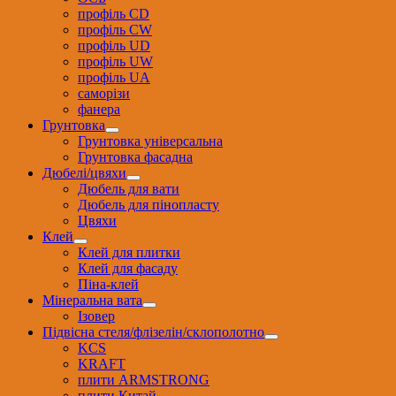
профіль CD
профіль CW
профіль UD
профіль UW
профіль UА
саморізи
фанера
Грунтовка
Грунтовка універсальна
Грунтовка фасадна
Дюбелі/цвяхи
Дюбель для вати
Дюбель для пінопласту
Цвяхи
Клей
Клей для плитки
Клей для фасаду
Піна-клей
Мінеральна вата
Ізовер
Підвісна стеля/флізелін/склополотно
KCS
KRAFT
плити ARMSTRONG
плити Китай