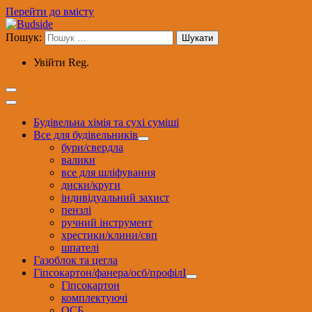
Перейти до вмісту
Пошук:
Увійти
Reg.
Будівельна хімія та сухі суміші
Все для будівельників
бури/свердла
валики
все для шліфування
диски/круги
індивідуальний захист
пензлі
ручний інструмент
хрестики/клини/свп
шпателі
Газоблок та цегла
Гіпсокартон/фанера/осб/профілІ
Гіпсокартон
комплектуючі
ОСБ