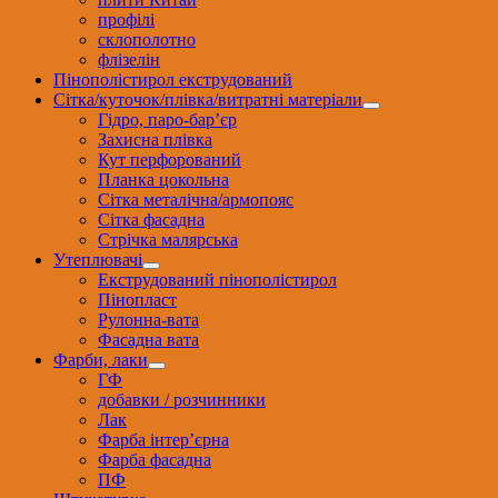
профілі
склополотно
флізелін
Пінополістирол екструдований
Сітка/куточок/плівка/витратні матеріали
Гідро, паро-бар’єр
Захисна плівка
Кут перфорований
Планка цокольна
Сітка металічна/армопояс
Сітка фасадна
Стрічка малярська
Утеплювачі
Екструдований пінополістирол
Пінопласт
Рулонна-вата
Фасадна вата
Фарби, лаки
ГФ
добавки / розчинники
Лак
Фарба інтер’єрна
Фарба фасадна
ПФ